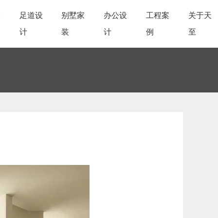
设
足道设
别墅家
办公设
工程案
关于天
计
装
计
例
至